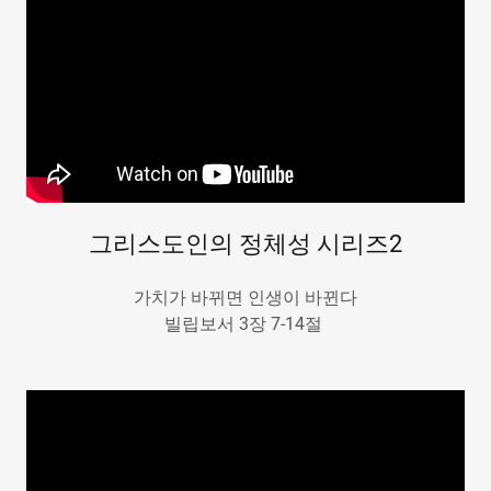
그리스도인의 정체성 시리즈2
가치가 바뀌면 인생이 바뀐다
빌립보서 3장 7-14절