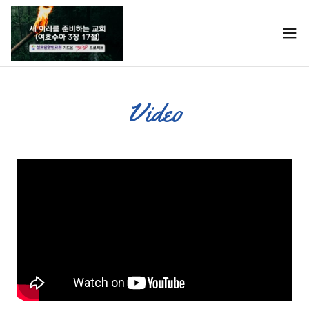
Video