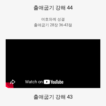
출애굽기 강해 44
여호와께 성결
출애굽기 28장 36-43절
출애굽기 강해 43