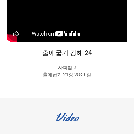
출애굽기 강해 24
사회법 2
출애굽기 21장 28-36절
Video