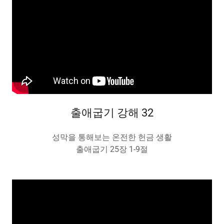
출애굽기 강해 32
성막을 통해보는 온전한 헌금 생활
출애굽기 25장 1-9절