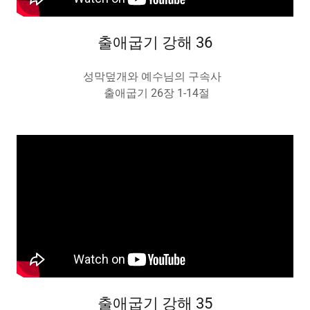
출애굽기 강해 36
성막덮개와 예수님의 구속사
출애굽기 26장 1-14절
출애굽기 강해 35