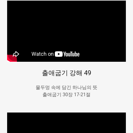
출애굽기 강해 49
물두멍 속에 담긴 하나님의 뜻
출애굽기 30장 17-21절