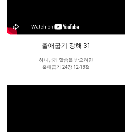
출애굽기 강해 31
하나님께 말씀을 받으려면
출애굽기 24장 12-18절