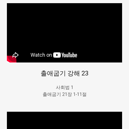
출애굽기 강해 23
사회법 1
출애굽기 21장 1-11절