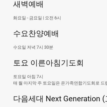
새벽예배
화요일 - 금요일 | 오전 6시
수요찬양예배
수요일 저녁 7시 30분
토요 이른아침기도회
토요일 아침 7시
매 월 마지막 주 토요일은 온가족연합기도회로 드
다음세대 Next Generation